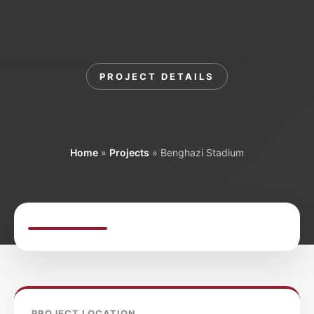
Menu
PROJECT DETAILS
Benghazi Stadium
Home
»
Projects
»
Benghazi Stadium
PROJECT LOCATION